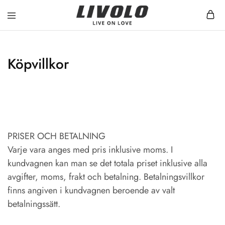
Livolo
Stilren
Sverige
design
med
möjlighet
Köpvillkor
till
ett
smart
hem
PRISER OCH BETALNING
Varje vara anges med pris inklusive moms. I
kundvagnen kan man se det totala priset inklusive alla
avgifter, moms, frakt och betalning. Betalningsvillkor
finns angiven i kundvagnen beroende av valt
betalningssätt.