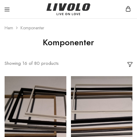
Livolo
Stilren
Sverige
design
med
Hem
Komponenter
möjlighet
till
Komponenter
ett
smart
hem
Showing
16
of
80
products