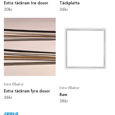
Extra täckram tre dosor
Täckplatta
30
kr
36
kr
Extra tillbehör
Extra tillbehör
Extra täckram fyra dosor
Ram
36
kr
38
kr