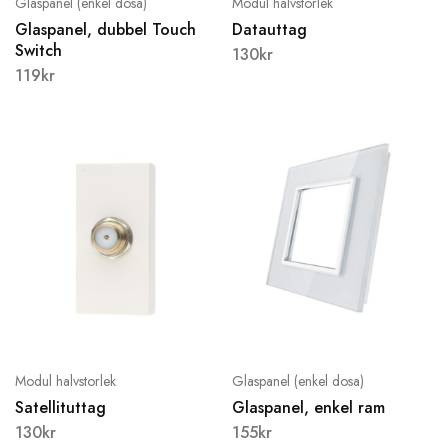
Glaspanel (enkel dosa)
Modul halvstorlek
Glaspanel, dubbel Touch
Datauttag
Switch
130
kr
119
kr
Modul halvstorlek
Glaspanel (enkel dosa)
Satellituttag
Glaspanel, enkel ram
130
kr
155
kr