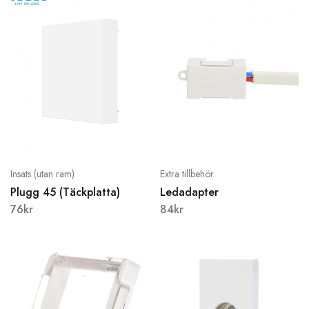
Insats (utan ram)
Extra tillbehör
Plugg 45 (Täckplatta)
Ledadapter
76
kr
84
kr