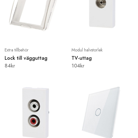
Extra tillbehör
Modul halvstorlek
Lock till vägguttag
TV-uttag
84
kr
104
kr