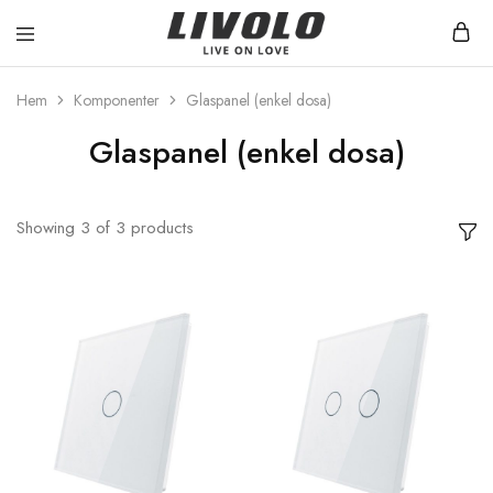
Livolo
Stilren
Sverige
design
med
Hem
Komponenter
Glaspanel (enkel dosa)
möjlighet
till
Glaspanel (enkel dosa)
ett
smart
hem
Showing
3
of
3
products