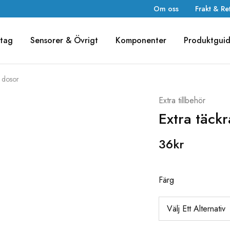
Om oss
Frakt & Re
tag
Sensorer & Övrigt
Komponenter
Produktgui
a dosor
Extra tillbehör
Extra täck
36
kr
Färg