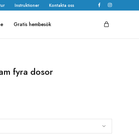
tur
Instruktioner
Kontakta oss
de
Gratis hembesök
ram fyra dosor