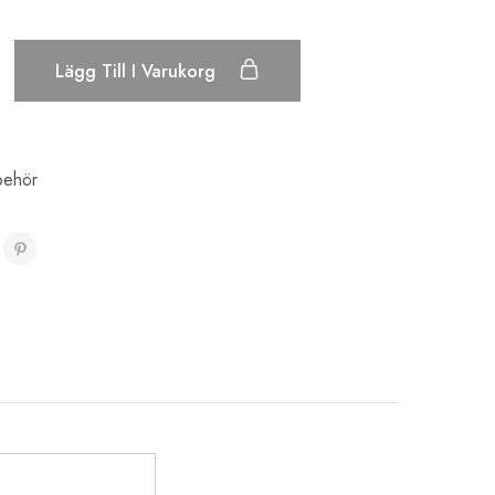
Lägg Till I Varukorg
lbehör