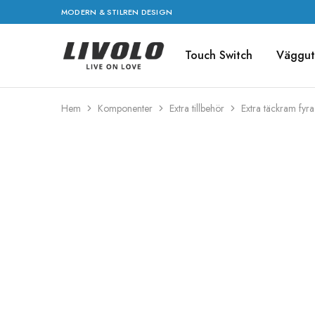
MODERN & STILREN DESIGN
Touch Switch
Väggut
Livolo
Stilren
Sverige
design
med
möjlighet
till
Hem
Komponenter
Extra tillbehör
Extra täckram fyr
ett
smart
hem