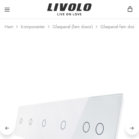
Livolo
Stilren
Sverige
design
Hem
Komponenter
Glaspanel (fem dosor)
Glaspanel fem dosor
med
möjlighet
till
ett
smart
hem