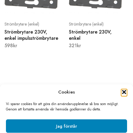
Strömbrytare (enkel)
Strömbrytare (enkel)
Strömbrytare 230V,
Strömbrytare 230V,
enkel impulsströmbrytare
enkel
598
kr
321
kr
Cookies
Vi sparar cookies för att göra din användarupplevelse så bra som möjligt.
Genom att fortsätta använda vår hemsida godkänner du detta.
©2026 Livolo Sverige All rights reserved
Skapad av
Sino media
Jag förstår
Integritetspolicy
Köpvillkor