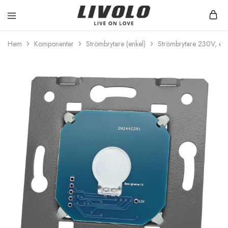
Livolo
Stilren
Sverige
design
Hem
Komponenter
Strömbrytare (enkel)
Strömbrytare 230V, enkel
med
möjlighet
till
ett
smart
hem