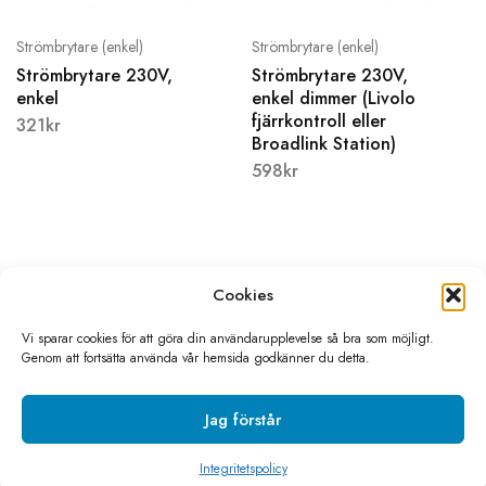
Strömbrytare (enkel)
Strömbrytare (enkel)
Strömbrytare 230V,
Strömbrytare 230V,
enkel
enkel dimmer (Livolo
fjärrkontroll eller
321
kr
Broadlink Station)
598
kr
Cookies
Vi sparar cookies för att göra din användarupplevelse så bra som möjligt.
Genom att fortsätta använda vår hemsida godkänner du detta.
©2026 Livolo Sverige All rights reserved
Skapad av
Sino media
Jag förstår
Integritetspolicy
Köpvillkor
Integritetspolicy