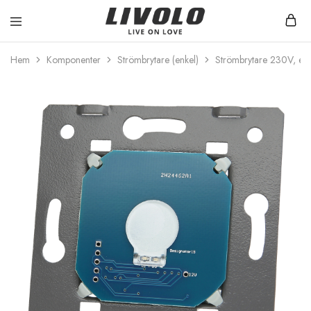
Livolo
Stilren
Sverige
design
Hem
Komponenter
Strömbrytare (enkel)
Strömbrytare 230V, enk
med
möjlighet
till
ett
smart
hem