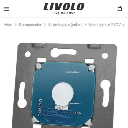
Livolo
Stilren
Sverige
design
Hem
Komponenter
Strömbrytare (enkel)
Strömbrytare 230V, enk
med
möjlighet
till
ett
smart
hem